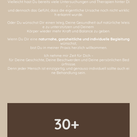
Vielleicht hast Du bereits viele Untersuchungen und Therapien hinter Di
r –
und dennoch das Gefühl, dass die eigentliche Ursache noch nicht wirklic
h erkannt wurde.
Oder Du wünschst Dir einen Weg, Deine Gesundheit auf natürliche Weis
e zu unterstützen und Deinem
Körper wieder mehr Kraft und Balance zu geben.
Wenn Du Dir eine
naturnahe, ganzheitliche und individuelle Begleitung
wünschst,
bist Du in meiner Praxis herzlich willkommen.
Ich nehme mir Zeit für Dich –
für Deine Geschichte, Deine Beschwerden und Deine persönlichen Bed
ürfnisse.
Denn jeder Mensch ist einzigartig, und genauso individuell sollte auch ei
ne Behandlung sein.
30+